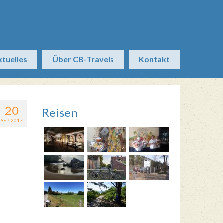
ktuelles
Über CB-Travels
Kontakt
20
Reisen
SEP. 2017