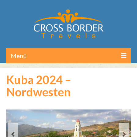
Menü
Home
Kuba 2024 –
Reisen/Touren
Nordwesten
Aktuelles
Über CB-Travels
Kontakt