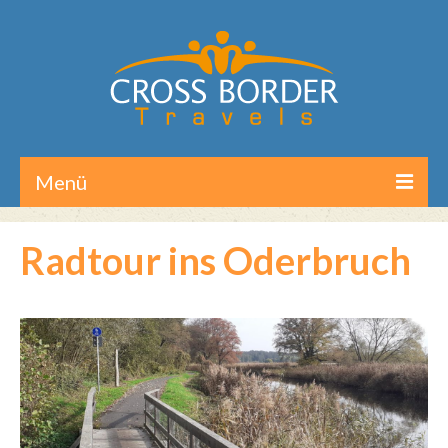
Menü
Home
Radtour ins Oderbruch
Reisen/Touren
Aktuelles
Über CB-Travels
Kontakt