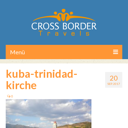
Menü
Home
kuba-trinidad-
20
Reisen/Touren
kirche
SEP. 2017
Aktuelles
0
Über CB-Travels
Kontakt