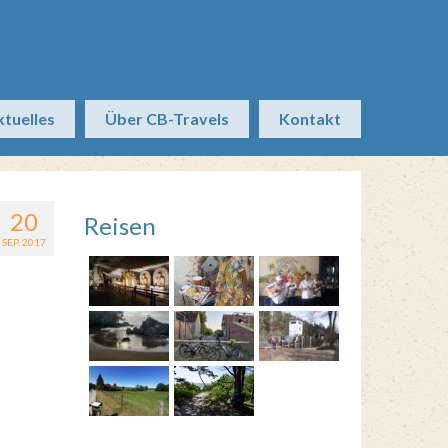
ktuelles
Über CB-Travels
Kontakt
20
Reisen
SEP. 2017