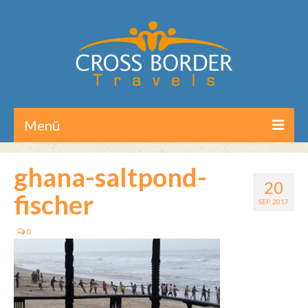
Menü
Home
ghana-saltpond-
20
Reisen/Touren
fischer
SEP. 2017
Aktuelles
0
Über CB-Travels
Kontakt