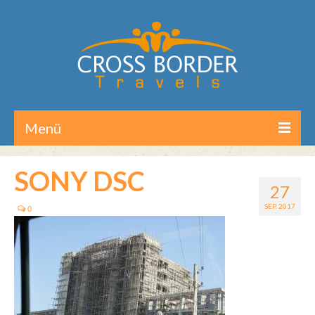
Menü
Home
SONY DSC
27
Reisen/Touren
SEP. 2017
0
Aktuelles
Über CB-Travels
Kontakt