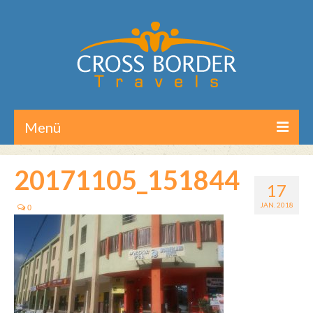
Menü
Home
20171105_151844
17
Reisen/Touren
JAN. 2018
0
Aktuelles
Über CB-Travels
Kontakt