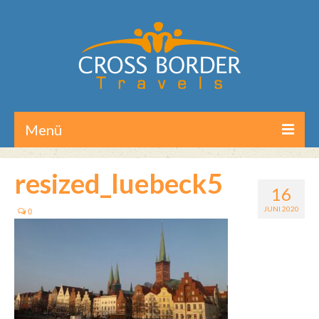
Menü
Home
resized_luebeck5
16
Reisen/Touren
JUNI 2020
0
Aktuelles
Über CB-Travels
Kontakt