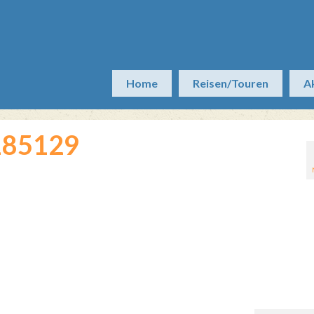
Home
Reisen/Touren
A
185129