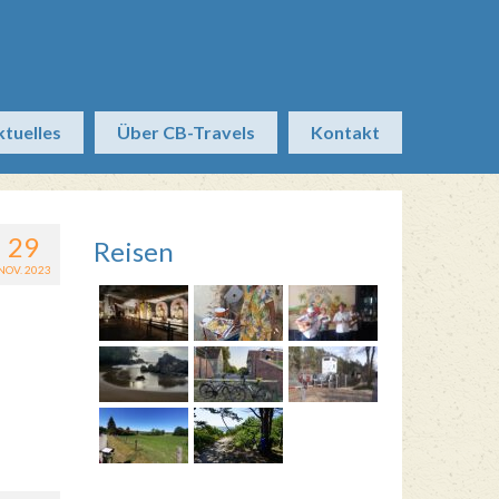
ktuelles
Über CB-Travels
Kontakt
29
Reisen
NOV. 2023