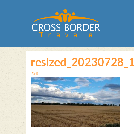
resized_20230728_
0