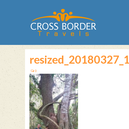
resized_20180327_
0