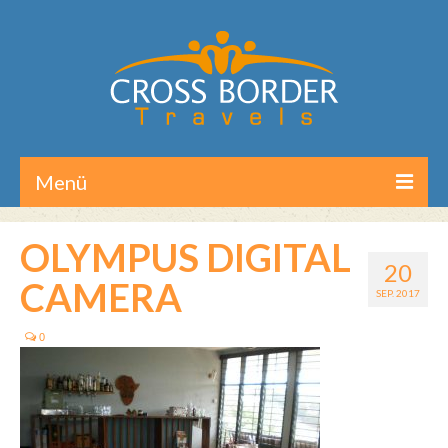
Menü
Home
OLYMPUS DIGITAL
20
Reisen/Touren
CAMERA
SEP. 2017
Aktuelles
0
Über CB-Travels
Kontakt