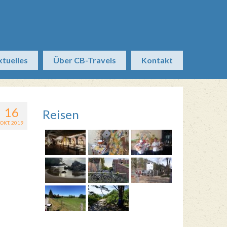
ktuelles
Über CB-Travels
Kontakt
16
Reisen
OKT. 2019