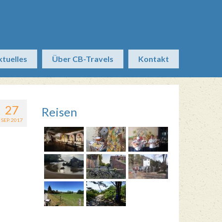
ktuelles
Über CB-Travels
Kontakt
27
Reisen
SEP. 2017