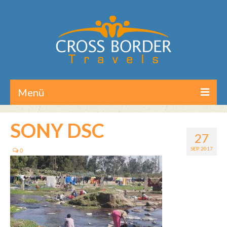
Menü
Home
SONY DSC
27
Reisen/Touren
SEP. 2017
0
Aktuelles
Über CB-Travels
Kontakt