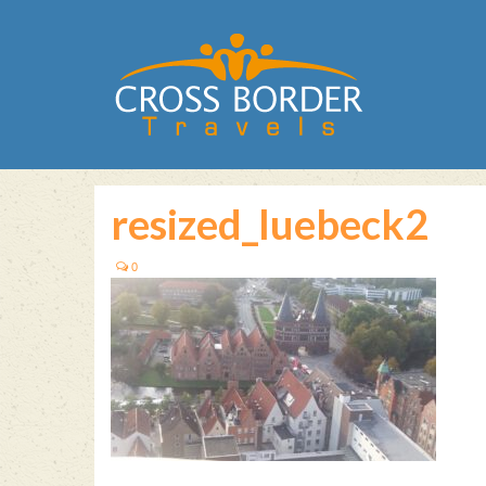
resized_luebeck2
0