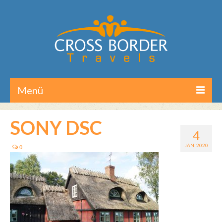
Menü
Home
SONY DSC
4
Reisen/Touren
JAN. 2020
0
Aktuelles
Über CB-Travels
Kontakt