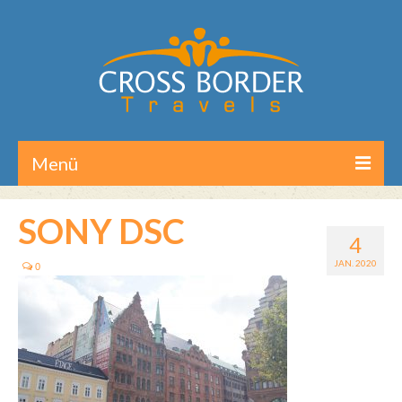
Menü
Home
SONY DSC
4
Reisen/Touren
JAN. 2020
0
Aktuelles
Über CB-Travels
Kontakt