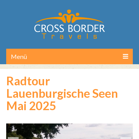
Menü
Home
Radtour
Reisen/Touren
Lauenburgische Seen
Aktuelles
Mai 2025
Über CB-Travels
Kontakt